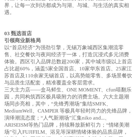
界，让每一次到访都成为与湖、与城、与生活的真实相
遇。
03 甄选首店
引领商业新格局
以“首店经济”为强劲引擎，无锡万象城西区集潮流零
售、社交餐饮与夜间经济于一体，打造沉浸式多元消费
体验。西区引入品牌总数超200家，其中城市级以上首店
占比超60%，涵盖5家全国首店、10家华东首店、25家江
苏首店及110余家无锡首店，以高势能零售、多场景餐饮
与品质生活配套，精准覆盖全客层需求。
三大主力店——盒马鲜生、ONE MOMENT、cfun嘻翻乐
园，共同构筑西区极具吸附力的消费主场。六大主题潮
场同步亮相，其中，“先锋秀潮场”集结SMFK、
MediumWell、CAMPER 等极具年轻时尚力的先锋品牌，
演绎潮流态度；“人气新潮场”汇集niko and...、
ARISEISM等热门品牌，持续释放新鲜引力；“情绪美潮
场”引入FUJIFILM、浴见等深耕情绪体验的品质品牌，