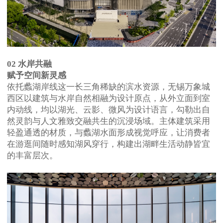
02 水岸共融
赋予空间新灵感
依托蠡湖岸线这一长三角稀缺的滨水资源，无锡万象城
西区以建筑与水岸自然相融为设计原点，从外立面到室
内动线，均以湖光、云影、微风为设计语言，勾勒出自
然灵韵与人文雅致交融共生的沉浸场域。主体建筑采用
轻盈通透的材质，与蠡湖水面形成视觉呼应，让消费者
在游逛间随时感知湖风穿行，构建出湖畔生活动静皆宜
的丰富层次。