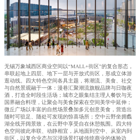
无锡万象城西区商业空间以“MALL+街区”的复合形态，
串联起地上四层、地下一层与开放式街区，形成立体游
逛动线。四大特色空间各具主题，将潮流、美食、社交
与自然景观融于一体：漫巷汇聚潮流旗舰品牌与日咖夜
酒，打造全时段生活场；城市之眼集结主理人餐饮与无
国界融合料理，让聚会与美食探索在空间美学中延伸；
微丘广场以丰富的自然场景叠加多元创意美食，营造出
随时可驻足、随处可发现的惊喜场所；空中云野坐拥蠡
湖全线开阔景致，在云野中享受自在休憩氛围。四大特
色空间彼此串联、动静相宜，从地面到空中、从室内到
街区，以复合业态与沉浸场景打破传统商业的体验边