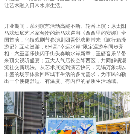
让艺术融入日常水岸生活。
开业期间，系列演艺活动高能不断、轮番上演：原太阳
马戏班底艺术家领衔的新马戏巡游《西西里的安娜》全
国首演，乌镇戏剧节参演剧团吾悦戏剧带来《旅行箱漫
游记》互动巡游，6米高“幸运水岸”限定巡游车同步亮
相；六重音乐快闪于街头奏响水岸新章，重磅音乐节带
来顶尖视听盛宴；五大人气店长空降西区，共同解锁潮
流社交新玩法。从艺术展览到演艺快闪，无锡万象城以
丰盛的场景体验回应城市生活的多元需求，为市民勾勒
出一个便捷舒适、有温度、有内容的品质生活场域。