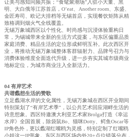
让美与感知同频共振；“食髦聚潮场”入驻小大董、黑
明、大白俄等江苏首店，O’eat、Another room、东盛、
金匠寿司、欧记大排档等无锡首店，实现餐饮矩阵从精
致格调到烟火气全线覆盖。
无锡万象城西区以个性化、时尚感与沉浸体验重构日
常，为锡城带来全新的生活方式提案，与东区偏重品质
家庭消费、精品生活的定位形成鲜明互补。此次西区开
业，将推动无锡万象城整体客群辐射力、品牌号召力与
消费体验维度全面迭代升级，进一步夯实其城市级商业
地标定位，为城市商业注入全新活力。
04 有岸艺术
共谱蠡想生活的赞歌
立足蠡湖水岸的文化属性，无锡万象城在西区开业期间
特别策划了“有岸艺术季”，以公共艺术回应湖畔生活的
诗意想象。西区特邀澳大利亚艺术家Brolga打造《幸运
水岸》全国首展，除袋鼠Bo、猫咪Dotty、鳄鱼Oscar等
IP角色外，更以蠡湖红嘴鸥为灵感，特别定制了红嘴鸥
小姐这一IP形象。东区与西区场内外20+点位错落分布，